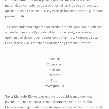
impresionante obra de ingeniería que facilitó el traslado de
materiales y conectó las operaciones mineras de ese entonces, y
que ahora espera paciente el ir y venir de los curiosos que gustosos
pasan por ahí.
Te recomendamos explorar los alrededores del poblado, puede ser
a caballo o en los Willys (vehículos todoterreno), así tendrás
oportunidad de conocer lugares como Alamitos, Potrero, La Luz,
Los Catorce, San Antonio de Coronados y Estación Catorce.
Túnel de
Ogarrio en
Real de
Catorce
Foto:
www.gob.mx
Santa María del Río
: este es uno de los pueblos mágicos más
jóvenes, apenas en 2020 recibió el nombramiento de Pueblo
Mágico, y se lo ganó debido a su larga tradición en la producción de