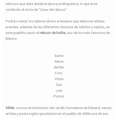
rebozos que data desde la época prehispánica, lo que le ha
conferido el mote de “Cuna del rebozo”.
Podrás visitar los talleres de los artesanos que elaboran dichas
prendas, además de las diferentes técnicas de teñidos y tejidos, en
este pueblito nació el
rebozo de
bolita
, uno de los más famosos de
México.
Santa
María
del Río
Foto:
Visita
San
Luis
Potosí
Xilitla
: conoce el misticismo del Jardín Surrealista de Edward James,
artista y poeta inglés que plasmó en el pueblo de Xilitla una de sus