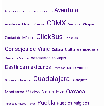
t
t
t
i
i
i
Aventura
r
r
r
Actividades al aire libre
Ahorro en viajes
e
e
e
n
n
n
CDMX
F
T
L
Aventura en México
Cancún
Chiapas
a
w
i
Celebración
c
i
n
e
t
k
ClickBus
b
t
e
Ciudad de México
Consejos
o
e
d
o
r
I
k
n
Consejos de Viaje
Cultura mexicana
Cultura
descuentos en viajes
Descubre México
Destinos mexicanos
Día de Muertos
Diversidad
Guadalajara
Guanajuato
Gastronomía Mexicana
Oaxaca
Naturaleza
Monterrey
México
Puebla
Pueblos Mágicos
Parques temáticos
Playas