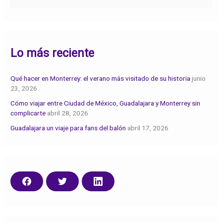
u
s
c
Lo más reciente
a
r
:
Qué hacer en Monterrey: el verano más visitado de su historia
junio
23, 2026
Cómo viajar entre Ciudad de México, Guadalajara y Monterrey sin
complicarte
abril 28, 2026
Guadalajara un viaje para fans del balón
abril 17, 2026
C
C
C
o
o
o
m
m
m
p
p
p
a
a
a
r
r
r