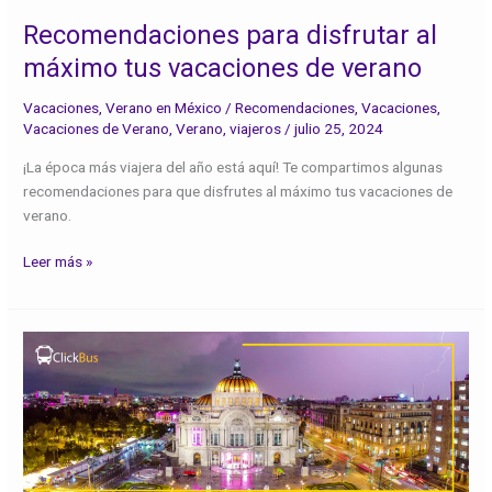
de
verano
Recomendaciones para disfrutar al
máximo tus vacaciones de verano
Vacaciones
,
Verano en México
/
Recomendaciones
,
Vacaciones
,
Vacaciones de Verano
,
Verano
,
viajeros
/
julio 25, 2024
¡La época más viajera del año está aquí! Te compartimos algunas
recomendaciones para que disfrutes al máximo tus vacaciones de
verano.
Leer más »
6
Destinos
para
Viajar
estas
Vacaciones
de