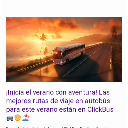
¡Inicia
el
verano
con
aventura!
Las
mejores
rutas
de
viaje
en
autobús
¡Inicia el verano con aventura! Las
para
mejores rutas de viaje en autobús
este
para este verano están en ClickBus
verano
están
en
ClickBus