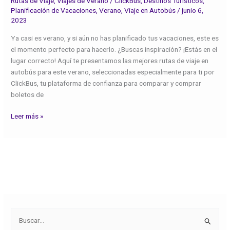
Rutas de Viaje
,
Viajes de Verano
/
ClickBus
,
Destinos Turísticos
,
Planificación de Vacaciones
,
Verano
,
Viaje en Autobús
/
junio 6,
2023
Ya casi es verano, y si aún no has planificado tus vacaciones, este es
el momento perfecto para hacerlo. ¿Buscas inspiración? ¡Estás en el
lugar correcto! Aquí te presentamos las mejores rutas de viaje en
autobús para este verano, seleccionadas especialmente para ti por
ClickBus, tu plataforma de confianza para comparar y comprar
boletos de
Leer más »
B