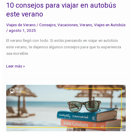
10 consejos para viajar en autobús
este verano
Viajes de Verano
/
Consejos
,
Vacaciones
,
Verano
,
Viajes en Autobús
/
agosto 1, 2025
El verano llegó con todo. Si estás pensando en viajar en autobús
este verano, te dejamos algunos consejos para que tu experiencia
sea increíble.
Leer más »
Recomendaciones
para
disfrutar
al
máximo
tus
vacaciones