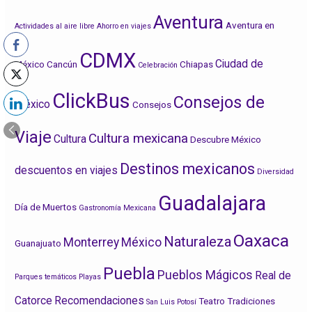
t
t
t
i
i
i
Aventura
r
r
r
Aventura en
Actividades al aire libre
Ahorro en viajes
e
e
e
n
n
n
CDMX
F
T
L
Ciudad de
México
Cancún
Chiapas
a
w
i
Celebración
c
i
n
e
t
k
ClickBus
b
t
e
Consejos de
México
Consejos
o
e
d
o
r
I
k
n
Viaje
Cultura mexicana
Cultura
Descubre México
Destinos mexicanos
descuentos en viajes
Diversidad
Guadalajara
Día de Muertos
Gastronomía Mexicana
Oaxaca
Naturaleza
Monterrey
México
Guanajuato
Puebla
Pueblos Mágicos
Real de
Parques temáticos
Playas
Catorce
Recomendaciones
Teatro
Tradiciones
San Luis Potosí