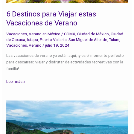
Verano
6 Destinos para Viajar estas
Vacaciones de Verano
Vacaciones
,
Verano en México
/
CDMX
,
Ciudad de México
,
Ciudad
de Oaxaca
,
Ixtapa
,
Puerto Vallarta
,
San Miguel de Allende
,
Tulum
,
Vacaciones
,
Verano
/
julio 19, 2024
Las vacaciones de verano ya están aquí, ¡y es el momento perfecto
para descansar, viajar y disfrutar de actividades recreativas con la
familia!
Leer más »
Vive
el
verano