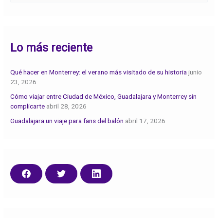
u
s
c
Lo más reciente
a
r
:
Qué hacer en Monterrey: el verano más visitado de su historia
junio
23, 2026
Cómo viajar entre Ciudad de México, Guadalajara y Monterrey sin
complicarte
abril 28, 2026
Guadalajara un viaje para fans del balón
abril 17, 2026
C
C
C
o
o
o
m
m
m
p
p
p
a
a
a
r
r
r