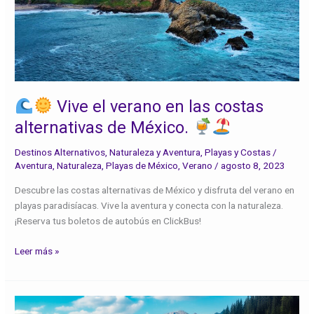
en
las
costas
alternativas
de
México.
Vive el verano en las costas
alternativas de México.
Destinos Alternativos
,
Naturaleza y Aventura
,
Playas y Costas
/
Aventura
,
Naturaleza
,
Playas de México
,
Verano
/
agosto 8, 2023
Descubre las costas alternativas de México y disfruta del verano en
playas paradisíacas. Vive la aventura y conecta con la naturaleza.
¡Reserva tus boletos de autobús en ClickBus!
Leer más »