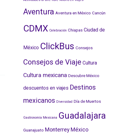
e
e
e
n
n
n
Aventura
F
T
L
Aventura en México
Cancún
a
w
i
c
i
n
CDMX
e
t
k
Ciudad de
Chiapas
b
t
e
Celebración
o
e
d
o
r
I
ClickBus
k
n
México
Consejos
Consejos de Viaje
Cultura
Cultura mexicana
Descubre México
Destinos
descuentos en viajes
mexicanos
Día de Muertos
Diversidad
Guadalajara
Gastronomía Mexicana
Monterrey
México
Guanajuato