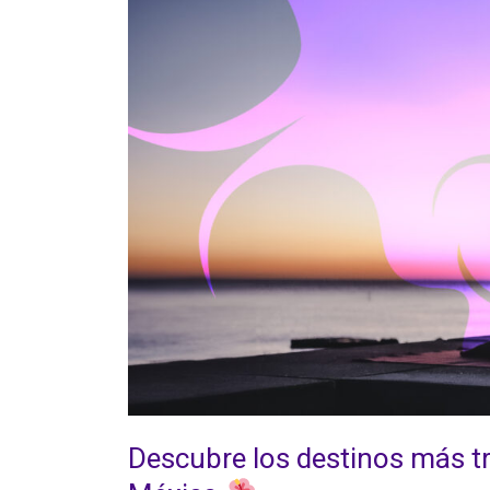
destinos
más
tranquilos
y
rejuvenecedores
de
México.
Descubre los destinos más tr