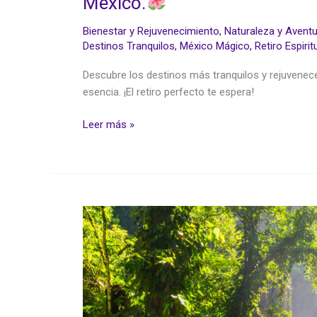
México.
Bienestar y Rejuvenecimiento
,
Naturaleza y Avent
Destinos Tranquilos
,
México Mágico
,
Retiro Espirit
Descubre los destinos más tranquilos y rejuvenece
esencia. ¡El retiro perfecto te espera!
Leer más »
Explora
las
maravillas
naturales
de
México