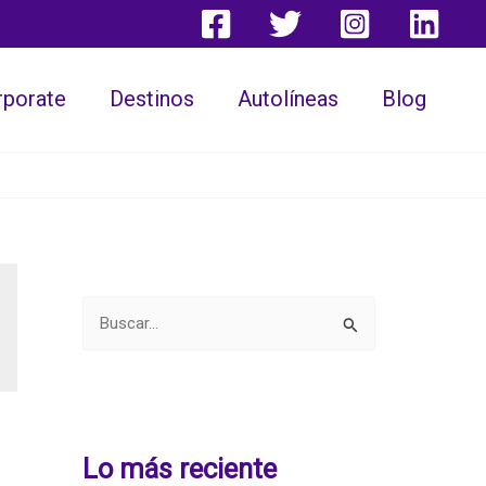
rporate
Destinos
Autolíneas
Blog
B
u
s
c
a
Lo más reciente