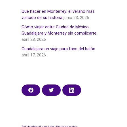
r
:
Qué hacer en Monterrey: el verano más
visitado de su historia
junio 23, 2026
Cómo viajar entre Ciudad de México,
Guadalajara y Monterrey sin complicarte
abril 28, 2026
Guadalajara un viaje para fans del balón
abril 17, 2026
C
C
C
o
o
o
m
m
m
p
p
p
a
a
a
r
r
r
t
t
t
i
i
i
r
r
r
Actividades al aire libre
Ahorro en viajes