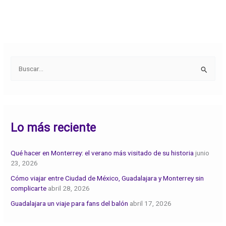
B
u
s
c
Lo más reciente
a
r
:
Qué hacer en Monterrey: el verano más visitado de su historia
junio
23, 2026
Cómo viajar entre Ciudad de México, Guadalajara y Monterrey sin
complicarte
abril 28, 2026
Guadalajara un viaje para fans del balón
abril 17, 2026