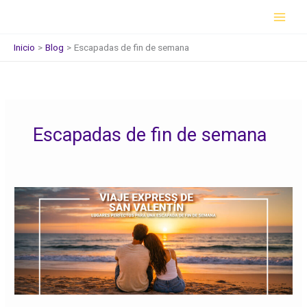
Ir
al
contenido
Inicio
Blog
Escapadas de fin de semana
Escapadas de fin de semana
Viaje
express
de
San
Valentín:
lugares
perfectos
para