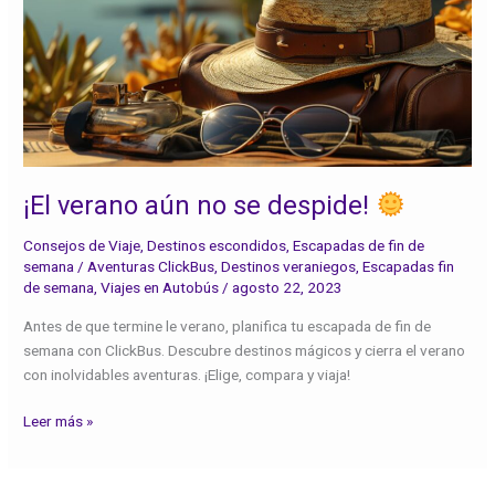
se
despide!
¡El verano aún no se despide!
Consejos de Viaje
,
Destinos escondidos
,
Escapadas de fin de
semana
/
Aventuras ClickBus
,
Destinos veraniegos
,
Escapadas fin
de semana
,
Viajes en Autobús
/
agosto 22, 2023
Antes de que termine le verano, planifica tu escapada de fin de
semana con ClickBus. Descubre destinos mágicos y cierra el verano
con inolvidables aventuras. ¡Elige, compara y viaja!
Leer más »