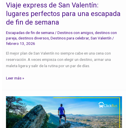
una
Viaje express de San Valentín:
escapada
lugares perfectos para una escapada
de
de fin de semana
fin
de
Escapadas de fin de semana
/
Destinos con amigos
,
destinos con
semana
pareja
,
destinos diversos
,
Destinos para celebrar
,
San Valentín
/
febrero 13, 2026
El mejor plan de San Valentín no siempre cabe en una cena con
reservación. A veces empieza con elegir un destino, armar una
maleta ligera y salir de la rutina por un par de días.
Leer más »
Comienza
el
año
con
una