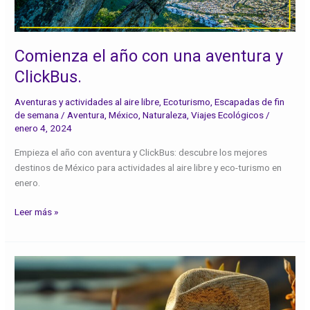
aventura
y
ClickBus.
Comienza el año con una aventura y
ClickBus.
Aventuras y actividades al aire libre
,
Ecoturismo
,
Escapadas de fin
de semana
/
Aventura
,
México
,
Naturaleza
,
Viajes Ecológicos
/
enero 4, 2024
Empieza el año con aventura y ClickBus: descubre los mejores
destinos de México para actividades al aire libre y eco-turismo en
enero.
Leer más »
¡El
verano
aún
no