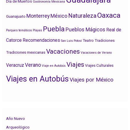
Día de Muertos
Gastronomía Mexicana
Oaxaca
Naturaleza
Monterrey
México
Guanajuato
Puebla
Pueblos Mágicos
Real de
Parques temáticos
Playas
Catorce
Recomendaciones
Teatro
Tradiciones
San Luis Potosí
Vacaciones
Tradiciones mexicanas
Vacaciones de Verano
Viajes
Verano
Veracruz
Viajes Culturales
Viaje en Autobús
Viajes en Autobús
Viajes por México
Año Nuevo
Arqueológico