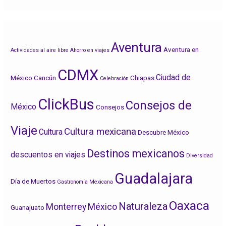
m
m
m
p
p
p
a
a
a
r
r
r
t
t
t
i
i
i
Aventura
r
r
r
Aventura en
Actividades al aire libre
Ahorro en viajes
e
e
e
n
n
n
CDMX
F
T
L
Ciudad de
México
Cancún
Chiapas
a
w
i
Celebración
c
i
n
e
t
k
ClickBus
b
t
e
Consejos de
México
Consejos
o
e
d
o
r
I
k
n
Viaje
Cultura mexicana
Cultura
Descubre México
Destinos mexicanos
descuentos en viajes
Diversidad
Guadalajara
Día de Muertos
Gastronomía Mexicana
Oaxaca
Naturaleza
Monterrey
México
Guanajuato