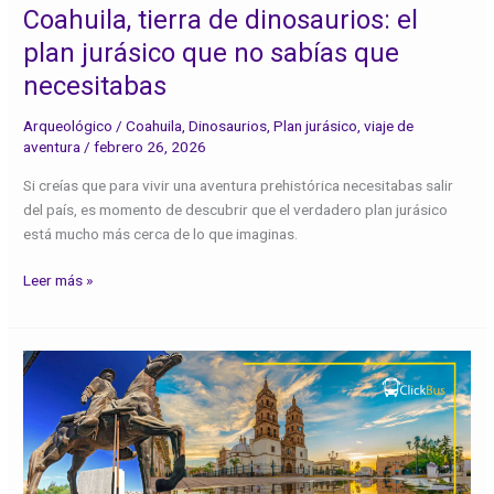
no
Coahuila, tierra de dinosaurios: el
sabías
plan jurásico que no sabías que
que
necesitabas
necesitabas
Arqueológico
/
Coahuila
,
Dinosaurios
,
Plan jurásico
,
viaje de
aventura
/
febrero 26, 2026
Si creías que para vivir una aventura prehistórica necesitabas salir
del país, es momento de descubrir que el verdadero plan jurásico
está mucho más cerca de lo que imaginas.
Leer más »
Ciudades
Coloniales:
Un
Viaje
Vivo
por