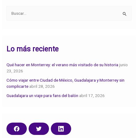
B
u
s
c
Lo más reciente
a
r
:
Qué hacer en Monterrey: el verano más visitado de su historia
junio
23, 2026
Cómo viajar entre Ciudad de México, Guadalajara y Monterrey sin
complicarte
abril 28, 2026
Guadalajara un viaje para fans del balón
abril 17, 2026
C
C
C
o
o
o