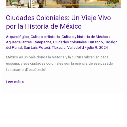
la
Historia
de
Ciudades Coloniales: Un Viaje Vivo
México
por la Historia de México
Arqueológico
,
Cultura e Historia
,
Cultura y historia de México
/
Aguascalientes
,
Campeche
,
Ciudades coloniales
,
Durango
,
Hidalgo
del Parral
,
San Luis Potosí
,
Tlaxcala
,
Valladolid
/
julio 9, 2024
México es un país donde la historia y la cultura vibran en cada
esquina, y sus ciudades coloniales son la esencia de ese pasado
fascinante. ¡Descúbrelo!
Leer más »