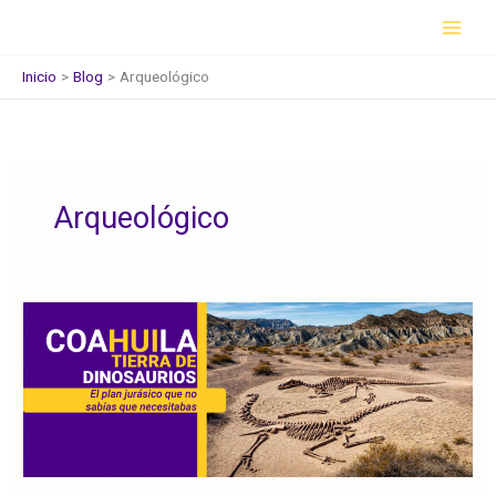
Ir
al
contenido
Inicio
Blog
Arqueológico
Arqueológico
Coahuila,
tierra
de
dinosaurios:
el
plan
jurásico
que