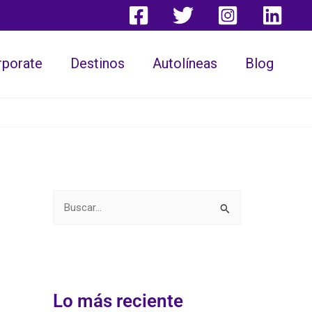
rporate
Destinos
Autolíneas
Blog
B
u
s
c
a
Lo más reciente