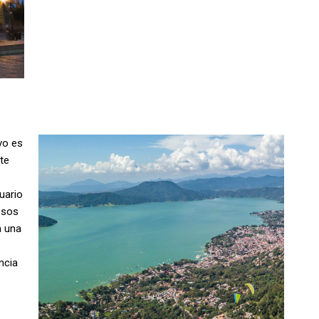
vo es
te
uario
osos
a una
ncia