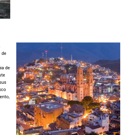
a
o de
ia de
ste
 sus
xco
ento,