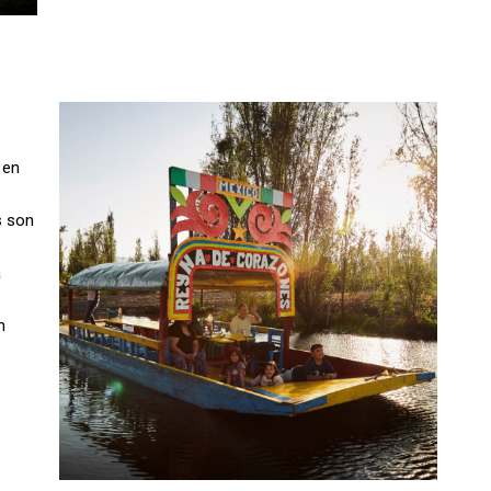
 en
s son
a
n