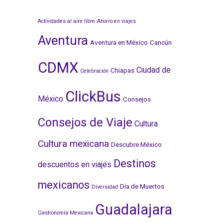
Actividades al aire libre
Ahorro en viajes
Aventura
Aventura en México
Cancún
CDMX
Ciudad de
Chiapas
Celebración
ClickBus
México
Consejos
Consejos de Viaje
Cultura
Cultura mexicana
Descubre México
Destinos
descuentos en viajes
mexicanos
Día de Muertos
Diversidad
Guadalajara
Gastronomía Mexicana