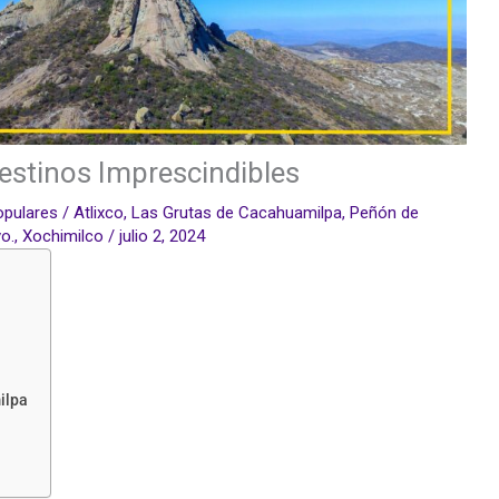
estinos Imprescindibles
opulares
/
Atlixco
,
Las Grutas de Cacahuamilpa
,
Peñón de
vo.
,
Xochimilco
/
julio 2, 2024
ilpa