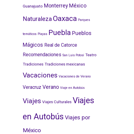
Monterrey
México
Guanajuato
Oaxaca
Naturaleza
Parques
Puebla
Pueblos
temáticos
Playas
Mágicos
Real de Catorce
Recomendaciones
Teatro
San Luis Potosí
Tradiciones
Tradiciones mexicanas
Vacaciones
Vacaciones de Verano
Verano
Veracruz
Viaje en Autobús
Viajes
Viajes
Viajes Culturales
en Autobús
Viajes por
México