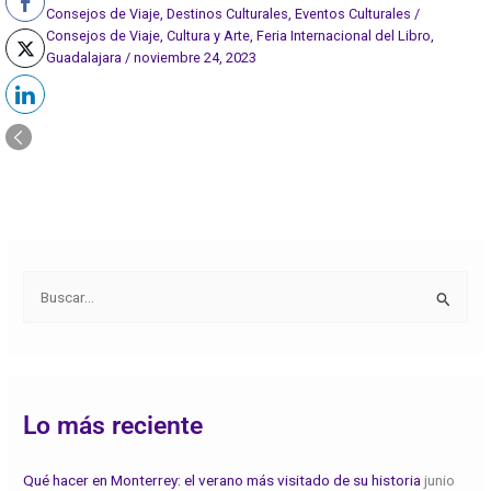
Consejos de Viaje
,
Destinos Culturales
,
Eventos Culturales
/
Consejos de Viaje
,
Cultura y Arte
,
Feria Internacional del Libro
,
Guadalajara
/
noviembre 24, 2023
B
u
s
c
Lo más reciente
a
r
:
Qué hacer en Monterrey: el verano más visitado de su historia
junio