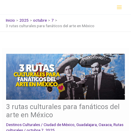
Ir
al
contenido
Inicio
2025
octubre
7
3 rutas culturales para fanáticos del arte en México
3 rutas culturales para fanáticos del
arte en México
Destinos Culturales
/
Ciudad de México
,
Guadalajara
,
Oaxaca
,
Rutas
culturales
/
octubre 7, 2025