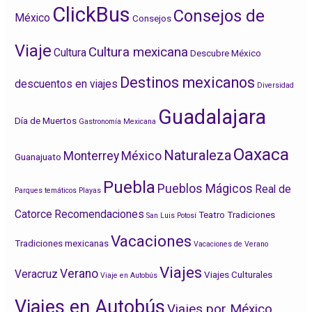
ClickBus
Consejos de
México
Consejos
Viaje
Cultura mexicana
Cultura
Descubre México
Destinos mexicanos
descuentos en viajes
Diversidad
Guadalajara
Día de Muertos
Gastronomía Mexicana
Oaxaca
Naturaleza
Monterrey
México
Guanajuato
Puebla
Pueblos Mágicos
Real de
Parques temáticos
Playas
Catorce
Recomendaciones
Teatro
Tradiciones
San Luis Potosí
Vacaciones
Tradiciones mexicanas
Vacaciones de Verano
Viajes
Verano
Veracruz
Viajes Culturales
Viaje en Autobús
Viajes en Autobús
Viajes por México